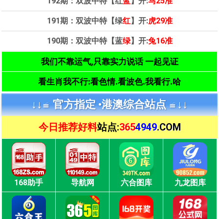
192期：双波中特【红
蓝
】开:
马25准
191期：双波中特【绿
红
】开:
虎29准
190期：双波中特【蓝
绿
】开:
兔16准
我们不靠运气,只靠实力说话 一起见证
看生肖我不行:看色情.看波色.我看行.哈
↓↓≌ 官方指定 •
港澳综合站点 ≌↓↓
今日推荐好料
站点:
365
4949
.COM
168助手
导航网
六合图库
九龙图库