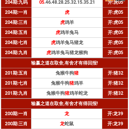
204期:九码
05
.46.48.28.25.32.15.35.21
开:虎05
204期:一肖
虎
开:虎05
204期:三肖
虎
鸡羊
开:虎05
204期:五肖
虎
鸡羊兔马
开:虎05
204期:七肖
虎
鸡羊兔马猪龙
开:虎05
204期:九肖
虎
鸡羊兔马猪龙猴狗
开:虎05
输赢之道在取舍,有舍才有得回报!
201期:五肖
兔猴牛狗
猪
开:猪32
201期:七肖
兔猴牛狗
猪
鸡羊
开:猪32
201期:九肖
兔猴牛狗
猪
鸡羊蛇龙
开:猪32
输赢之道在取舍,有舍才有得回报!
200期:一肖
龙
开:龙39
200期:三肖
龙
蛇鼠
开:龙39