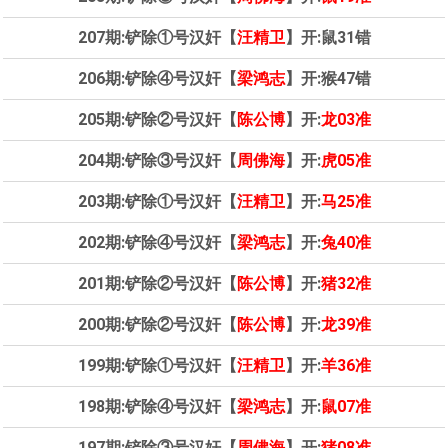
207期:铲除①号汉奸【
汪精卫
】开:鼠31
错
206期:铲除④号汉奸【
梁鸿志
】开:猴47
错
205期:铲除②号汉奸【
陈公博
】开:
龙03准
204期:铲除③号汉奸【
周佛海
】开:
虎05准
203期:铲除①号汉奸【
汪精卫
】开:
马25准
202期:铲除④号汉奸【
梁鸿志
】开:
兔40准
201期:铲除②号汉奸【
陈公博
】开:
猪32准
200期:铲除②号汉奸【
陈公博
】开:
龙39准
199期:铲除①号汉奸【
汪精卫
】开:
羊36准
198期:铲除④号汉奸【
梁鸿志
】开:
鼠07准
197期:铲除③号汉奸【
周佛海
】开:
猪08准