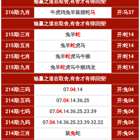
输赢之道在取舍,有舍才有得回报!
216期:九肖
牛虎鸡兔羊鼠猪蛇
马
开:马37
输赢之道在取舍,有舍才有得回报!
215期:三肖
兔羊
蛇
开:蛇14
215期:五肖
兔羊
蛇
虎马
开:蛇14
215期:七肖
兔羊
蛇
虎马牛猴
开:蛇14
215期:九肖
兔羊
蛇
虎马牛猴鸡龙
开:蛇14
输赢之道在取舍,有舍才有得回报!
214期:三码
07.
04
.14
开:兔04
214期:五码
07.
04
.14.36.25
开:兔04
214期:七码
07.
04
.14.36.25.23.39
开:兔04
214期:九码
07.
04
.14.36.25.23.39.32.22
开:兔04
214期:三肖
鼠
兔
蛇
开:兔04