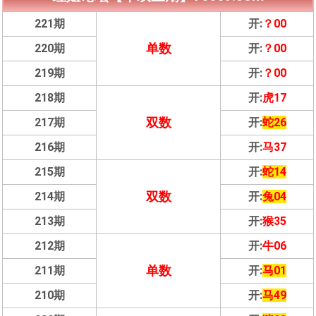
221期
开:
？00
单数
220期
开:
？00
219期
开:
？00
218期
开:
虎17
双数
217期
开:
蛇26
216期
开:
马37
215期
开:
蛇14
双数
214期
开:
兔04
213期
开:
猴35
212期
开:
牛06
单数
211期
开:
马0
1
210期
开:
马49