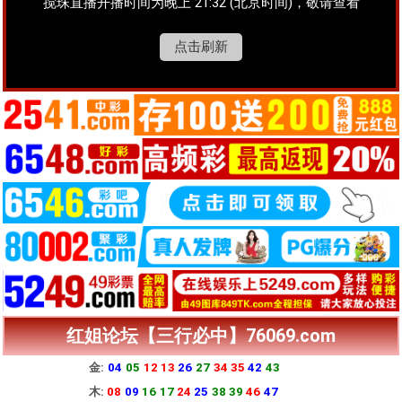
搅珠直播开播时间为晚上 21:32 (北京时间)，敬请查看
点击刷新
红姐论坛【三行必中】76069.com
金:
04
05
12 13
26
27
34 35
42
43
木:
08
09
16
17
24
25
38 39
46
47