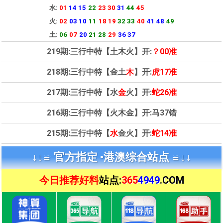
水:
01
14 15
22
23 30
31
44
45
火:
02
03 10
11
18 19
32 33
40
41
48
49
土:
06
07
20
21
28
29
36 37
219期:三行中特【土木火】开:
？00准
218期:三行中特【金土
木
】开:
虎17准
217期:三行中特【水
金
火】开:
蛇26准
216期:三行中特【火木金】开:马37错
215期:三行中特【
水
金火】开:
蛇14准
↓↓≌ 官方指定 •
港澳综合站点 ≌↓↓
今日推荐好料
站点:
365
4949
.COM