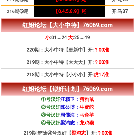
【0.4.5.8.9】尾
:
马37
026期⑤尾
216期⑤尾
【0.4.5.8.9】尾
开
开:
蛇13
红姐论坛【大小中特】76069.com
小
:01→24
大
:25→49
220期：大小中特【更新中】开:
？00
准
219期：大小中特【大大大】开:
？00
准
218期：大小中特【小小小】开:
虎17
准
红姐论坛【锄奸计划】76069.com
①号汉奸
汪精卫：
猪狗鼠
②号汉奸
陈公博：
牛虎蛇
③号汉奸
周佛海：
马兔羊
④号汉奸
梁鸿志：
龙鸡猴
219期:铲除④号汉奸【
梁鸿志
】开:
？00准