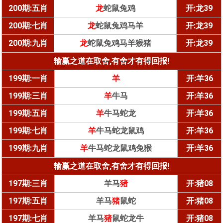
200期:五肖
龙
蛇鼠兔鸡
开:龙39
200期:七肖
龙
蛇鼠兔鸡马羊
开:龙39
200期:九肖
龙
蛇鼠兔鸡马羊猴猪
开:龙39
输赢之道在取舍,有舍才有得回报!
199期:一肖
羊
开:羊36
199期:三肖
羊
牛马
开:羊36
199期:五肖
羊
牛马蛇龙
开:羊36
199期:七肖
羊
牛马蛇龙鼠鸡
开:羊36
199期:九肖
羊
牛马蛇龙鼠鸡兔猴
开:羊36
输赢之道在取舍,有舍才有得回报!
197期:三肖
羊马
猪
开:猪08
197期:五肖
羊马
猪
鼠蛇
开:猪08
197期:七肖
羊马
猪
鼠蛇龙牛
开:猪08