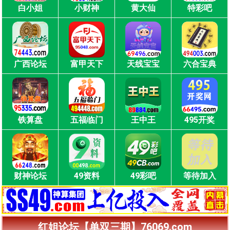
白小姐
小财神
黄大仙
特彩吧
广西论坛
富甲天下
天线宝宝
六合宝典
铁算盘
五福临门
王中王
495开奖
财神论坛
49资料
49彩吧
等待加入
红姐论坛【单双三期】76069.com