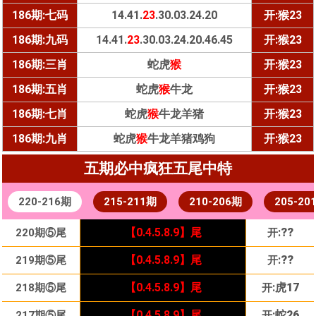
186期:七码
14.41.
23
.30.03.24.20
开:猴23
186期:九码
14.41.
23
.30.03.24.20.46.45
开:猴23
186期:三肖
蛇虎
猴
开:猴23
186期:五肖
蛇虎
猴
牛龙
开:猴23
186期:七肖
蛇虎
猴
牛龙羊猪
开:猴23
186期:九肖
蛇虎
猴
牛龙羊猪鸡狗
开:猴23
五期必中疯狂五尾中特
220-216期
215-211期
210-206期
205-20
【0.4.5.8.9】尾
:
??
030期⑤尾
220期⑤尾
【0.4.5.8.9】尾
开:
开
蛇13
【0.4.5.8.9】尾
:
??
029期⑤尾
219期⑤尾
【0.4.5.8.9】尾
开:
开
蛇13
【0.4.5.8.9】尾
:
虎17
028期⑤尾
218期⑤尾
【0.4.5.8.9】尾
开
开:
蛇13
【0.4.5.8.9】尾
:
蛇26
027期⑤尾
217期⑤尾
【0.4.5.8.9】尾
开
开:
蛇13