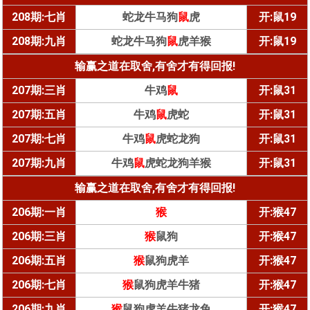
208期:七肖
蛇龙牛马狗
鼠
虎
开:鼠19
208期:九肖
蛇龙牛马狗
鼠
虎羊猴
开:鼠19
输赢之道在取舍,有舍才有得回报!
207期:三肖
牛鸡
鼠
开:鼠31
207期:五肖
牛鸡
鼠
虎蛇
开:鼠31
207期:七肖
牛鸡
鼠
虎蛇龙狗
开:鼠31
207期:九肖
牛鸡
鼠
虎蛇龙狗羊猴
开:鼠31
输赢之道在取舍,有舍才有得回报!
206期:一肖
猴
开:猴47
206期:三肖
猴
鼠狗
开:猴47
206期:五肖
猴
鼠狗虎羊
开:猴47
206期:七肖
猴
鼠狗虎羊牛猪
开:猴47
206期:九肖
猴
鼠狗虎羊牛猪龙兔
开:猴47