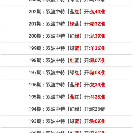
202期：双波中特【蓝
红
】开:
兔40准
201期：双波中特【
绿
蓝】开:
猪32准
200期：双波中特【红
绿
】开:
龙39
准
199期：双波中特【绿
蓝
】开:
羊36准
198期：双波中特【
红
蓝】开:
鼠07准
197期：双波中特【绿
红
】开:
猪08准
196期：双波中特【蓝
绿
】开:
龙39准
195期：双波中特【
蓝
红】开:
马25准
194期：双波中特【红绿】开:蛇26
错
193期：双波中特【绿
蓝
】开:
狗09准